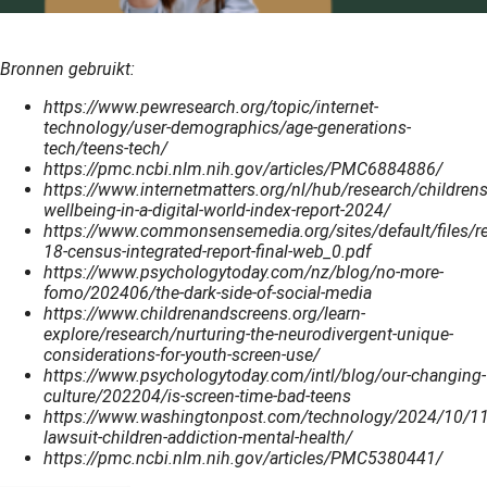
Bronnen gebruikt:
https://www.pewresearch.org/topic/internet-
technology/user-demographics/age-generations-
tech/teens-tech/
https://pmc.ncbi.nlm.nih.gov/articles/PMC6884886/
https://www.internetmatters.org/nl/hub/research/childrens
wellbeing-in-a-digital-world-index-report-2024/
https://www.commonsensemedia.org/sites/default/files/re
18-census-integrated-report-final-web_0.pdf
https://www.psychologytoday.com/nz/blog/no-more-
fomo/202406/the-dark-side-of-social-media
https://www.childrenandscreens.org/learn-
explore/research/nurturing-the-neurodivergent-unique-
considerations-for-youth-screen-use/
https://www.psychologytoday.com/intl/blog/our-changing-
culture/202204/is-screen-time-bad-teens
https://www.washingtonpost.com/technology/2024/10/11/
lawsuit-children-addiction-mental-health/
https://pmc.ncbi.nlm.nih.gov/articles/PMC5380441/