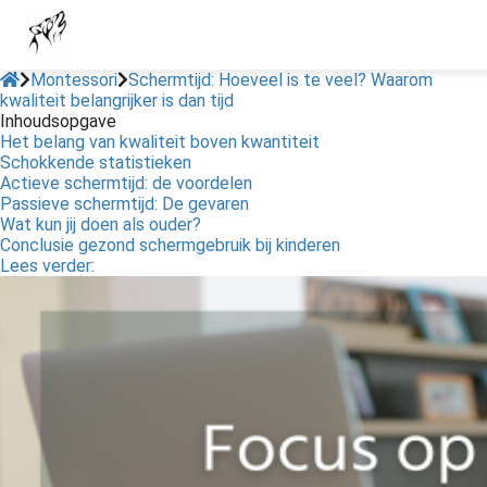
Montessori
Schermtijd: Hoeveel is te veel? Waarom
kwaliteit belangrijker is dan tijd
Inhoudsopgave
Het belang van kwaliteit boven kwantiteit
Schokkende statistieken
Actieve schermtijd: de voordelen
Passieve schermtijd: De gevaren
Wat kun jij doen als ouder?
Conclusie gezond schermgebruik bij kinderen
Lees verder: