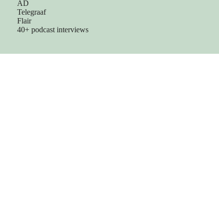
AD
Telegraaf
Flair
40+ podcast interviews