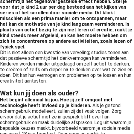
schermtijd het tegenovergestelde effect hebben. Stel je
voor dat je kind 2 uur per dag besteed aan het kijken van
series of het scrollen door sociale media. Dit klinkt
misschien als een prima manier om te ontspannen, maar
het kan de motivatie van je kind langzaam verminderen. In
plaats van actief bezig te zijn met leren of creatie, raakt je
kind steeds meer afgeleid, en kan het moeite hebben om
zich te concentreren op andere activiteiten, zoals lezen of
fysiek spel.
Dit is niet alleen een kwestie van verveling; studies tonen aan
dat passieve schermtijd het denkvermogen kan verminderen.
Kinderen worden minder uitgedaagd om zelf actief te denken,
te creëren of zelfs om dieper na te denken over wat ze zien en
doen. Dit kan hun vermogen om problemen op te lossen en hun
creativiteit aantasten.
Wat kun jij doen als ouder?
Het begint allemaal bij jou. Hoe jij zelf omgaat met
technologie heeft invloed op je kinderen.
Als je gezond
schermgebruik modelleert, zullen zij dat vaak volgen. Zorg
ervoor dat je actief met ze in gesprek blijft over hun
schermgebruik en maak duidelijke afspraken. Leg uit waarom je
bepaalde keuzes maakt, bijvoorbeeld waarom je sociale media
pas vanaf 18 jaar toestaat. Door open en eerlijk te