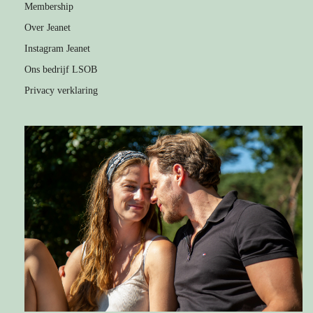
Membership
Over Jeanet
Instagram Jeanet
Ons bedrijf LSOB
Privacy verklaring