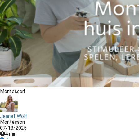
Montessori
Jeanet Wolf
Montessori
07/18/2025
4 min