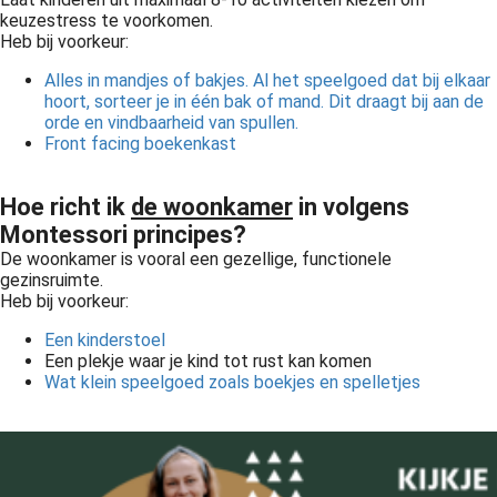
keuzestress te voorkomen.
Heb bij voorkeur:
Alles in mandjes of bakjes. Al het speelgoed dat bij elkaar
hoort, sorteer je in één bak of mand. Dit draagt bij aan de
orde en vindbaarheid van spullen.
Front facing boekenkast
Hoe richt ik
de woonkamer
in volgens
Montessori principes?
De woonkamer is vooral een gezellige, functionele
gezinsruimte.
Heb bij voorkeur:
Een kinderstoel
Een plekje waar je kind tot rust kan komen
Wat klein speelgoed zoals boekjes en spelletjes