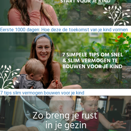
Eerste 1000 dagen: Hoe deze de toekomst van je kind vormen
7 tips slim vermogen bouwen voor je kind