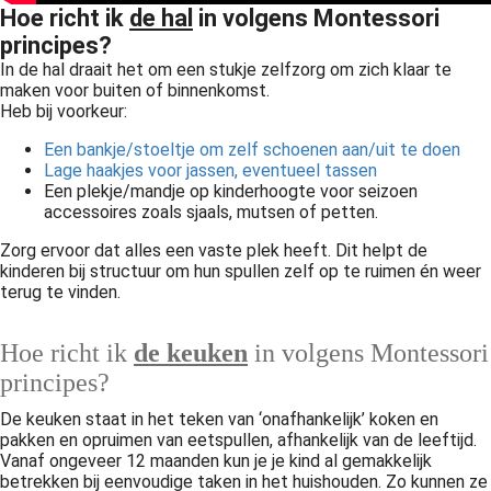
Hoe richt ik
de hal
in volgens Montessori
principes?
In de hal draait het om een stukje zelfzorg om zich klaar te
maken voor buiten of binnenkomst.
Heb bij voorkeur:
Een bankje/stoeltje om zelf schoenen aan/uit te doen
Lage haakjes voor jassen, eventueel tassen
Een plekje/mandje op kinderhoogte voor seizoen
accessoires zoals sjaals, mutsen of petten.
Zorg ervoor dat alles een vaste plek heeft. Dit helpt de
kinderen bij structuur om hun spullen zelf op te ruimen én weer
terug te vinden.
Hoe richt ik
de keuken
in volgens Montessori
principes?
De keuken staat in het teken van ‘onafhankelijk’ koken en
pakken en opruimen van eetspullen, afhankelijk van de leeftijd.
Vanaf ongeveer 12 maanden kun je je kind al gemakkelijk
betrekken bij eenvoudige taken in het huishouden. Zo kunnen ze