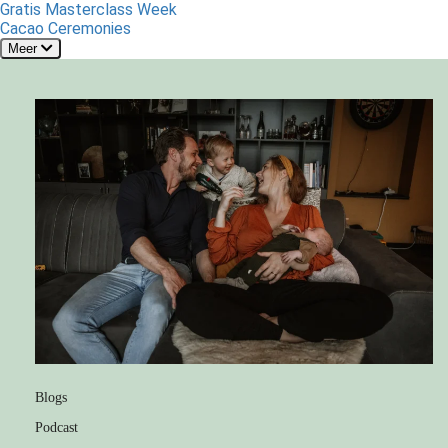
Gratis Masterclass Week
Cacao Ceremonies
Meer
Blogs
Podcast