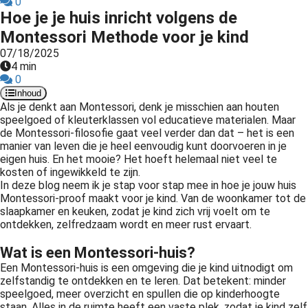
0
Hoe je je huis inricht volgens de
Montessori Methode voor je kind
07/18/2025
4 min
0
Inhoud
Als je denkt aan Montessori, denk je misschien aan houten
speelgoed of kleuterklassen vol educatieve materialen. Maar
de Montessori-filosofie gaat veel verder dan dat – het is een
manier van leven die je heel eenvoudig kunt doorvoeren in je
eigen huis. En het mooie? Het hoeft helemaal niet veel te
kosten of ingewikkeld te zijn.
In deze blog neem ik je stap voor stap mee in hoe je jouw huis
Montessori-proof maakt voor je kind. Van de woonkamer tot de
slaapkamer en keuken, zodat je kind zich vrij voelt om te
ontdekken, zelfredzaam wordt en meer rust ervaart.
Wat is een Montessori-huis?
Een Montessori-huis is een omgeving die je kind uitnodigt om
zelfstandig te ontdekken en te leren. Dat betekent: minder
speelgoed, meer overzicht en spullen die op kinderhoogte
staan. Alles in de ruimte heeft een vaste plek, zodat je kind zelf