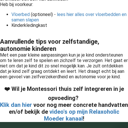
Heb bij voorkeur:
Vloerbed
(optioneel) -
lees hier alles over vloerbedden en
samen slapen
Kinderkledingkast
Aanvullende tips voor zelfstandige,
autonomie kinderen
Met een paar kleine aanpassingen kun je je kind ondersteunen
om te leren zelf te spelen en zichzelf te verzorgen. Het gaat er
niet om dat je kind dit zo snel mogelijk kan. Je zult ontdekken
dat je kind zelf graag ontdekt en leert. Het draagt echt bij aan
een gevoel van zelfverzekerdheid en autonomie voor je kind.
❤️ Wil je Montessori thuis zelf integreren in je
opvoeding?
Klik dan hier
voor nog meer concrete handvatten
en/of bekijk de
video's op mijn Relaxoholic
Moeder kanaal
!