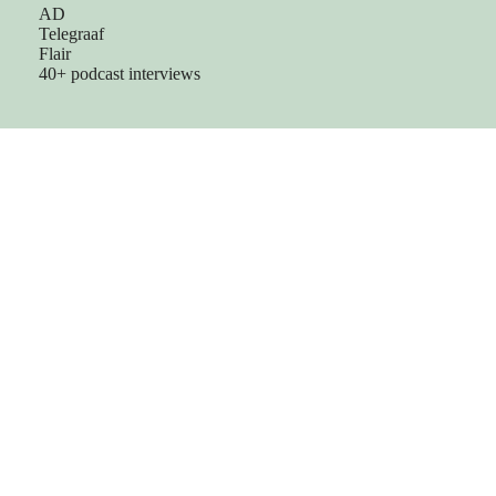
AD
Telegraaf
Flair
40+ podcast interviews