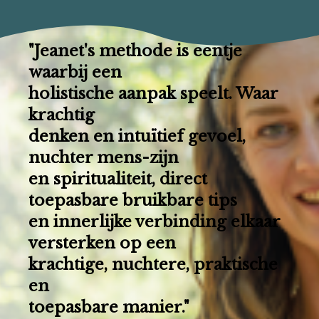
"Jeanet's methode is eentje
waarbij een
holistische aanpak speelt. Waar
krachtig
denken en intuïtief gevoel,
nuchter mens-zijn
en spiritualiteit, direct
toepasbare bruikbare tips
en innerlijke verbinding elkaar
versterken op een
krachtige, nuchtere, praktische
en
toepasbare manier."