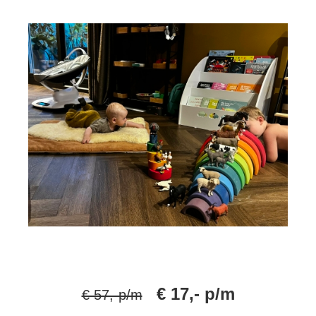
€ 17,- p/m
€ 57,-p/m