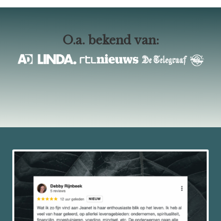
O.a. bekend van: