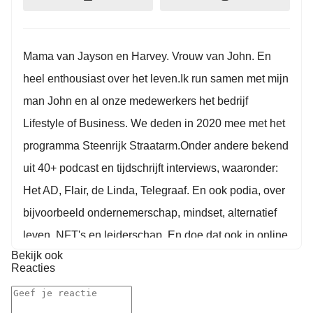
Mama van Jayson en Harvey. Vrouw van John. En
heel enthousiast over het leven.Ik run samen met mijn
man John en al onze medewerkers het bedrijf
Lifestyle of Business. We deden in 2020 mee met het
programma Steenrijk Straatarm.Onder andere bekend
uit 40+ podcast en tijdschrijft interviews, waaronder:
Het AD, Flair, de Linda, Telegraaf. En ook podia, over
bijvoorbeeld ondernemerschap, mindset, alternatief
leven, NFT's en leiderschap. En doe dat ook in online
Bekijk ook
seminars waar ik uitgenodigd word als spreker.Maar
Reacties
bovenal gewoon erg enthousiast over het leven en
het overdragen van de kennis die ik opdoe. Zodat ook